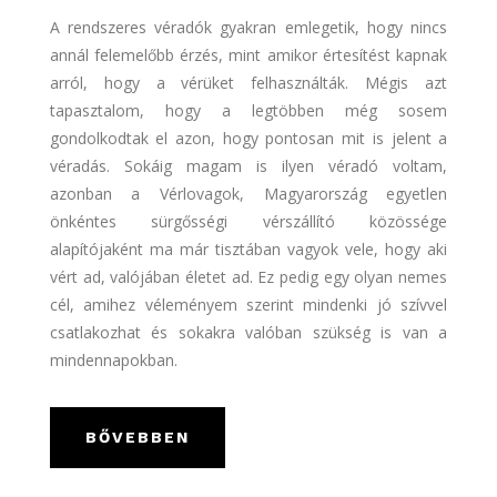
A rendszeres véradók gyakran emlegetik, hogy nincs
annál felemelőbb érzés, mint amikor értesítést kapnak
arról, hogy a vérüket felhasználták. Mégis azt
tapasztalom, hogy a legtöbben még sosem
gondolkodtak el azon, hogy pontosan mit is jelent a
véradás. Sokáig magam is ilyen véradó voltam,
azonban a Vérlovagok, Magyarország egyetlen
önkéntes sürgősségi vérszállító közössége
alapítójaként ma már tisztában vagyok vele, hogy aki
vért ad, valójában életet ad. Ez pedig egy olyan nemes
cél, amihez véleményem szerint mindenki jó szívvel
csatlakozhat és sokakra valóban szükség is van a
mindennapokban.
BŐVEBBEN